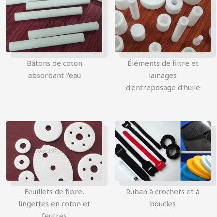
Bâtons de coton
Éléments de filtre et
absorbant l'eau
lainages
d'entreposage d'huile
简体中文
Русский
한국어
日本語
Feuillets de fibre,
Ruban à crochets et à
Português
lingettes en coton et
boucles
feutres