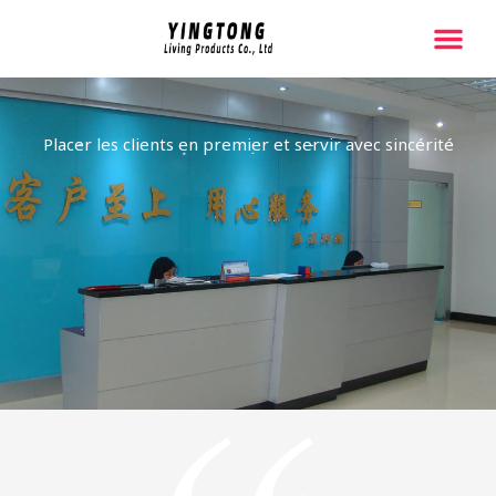
跳
至
内
Page D'acc
À Propos De 
Contactez-Nous
容
Placer les clients en premier et servir avec sincérité