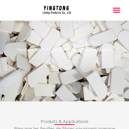
跳
至
内
Page D'acc
À Propos De 
Contactez-Nous
容
Feuillets de fibre, lingettes en coton et feutres
Produits & Applications
Bien que les feuilles de fibres paraissent presque