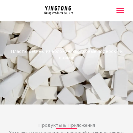
跳
至
内
Главная Стр
Свяжитесь С На
容
Пласты резины из волокон, хлопковые подноски и
войлок
Продукты & Приложения
Хотя листы из волокон на внешний взгляд выглядят