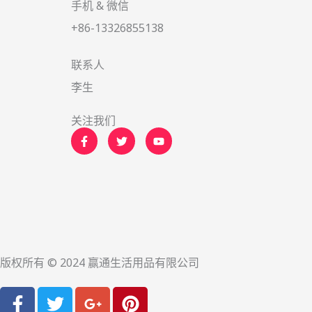
手机 & 微信
+86-13326855138
联系人
李生
关注我们
F
T
Y
a
w
o
c
i
u
e
t
t
b
t
u
o
e
b
o
r
e
k
-
f
版权所有 © 2024 赢通生活用品有限公司
F
T
G
P
a
w
o
i