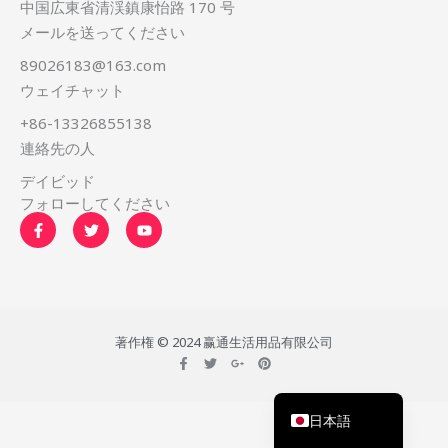
中国広東省清渓鎮康怡路 170 号
メールを送ってください
89026183@163.com
ウェイチャット
+86-13326855138
简体中文
連絡先の人
Русский
デイビッド
한국어
フォローしてください
F
T
Y
Português
a
w
o
c
i
u
Español
e
t
t
b
t
u
Italiano
o
e
b
o
r
e
Deutsch
k
-
著作権 © 2024 赢通生活用品有限公司
f
Français
F
T
G
P
a
w
o
i
c
i
o
n
English
e
t
g
t
b
t
l
e
日本語
o
e
e
r
o
r
-
e