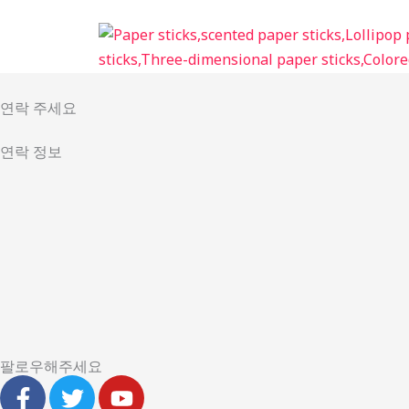
跳
至
内
容
연락 주세요
연락 정보
팔로우해주세요
F
T
Y
a
w
o