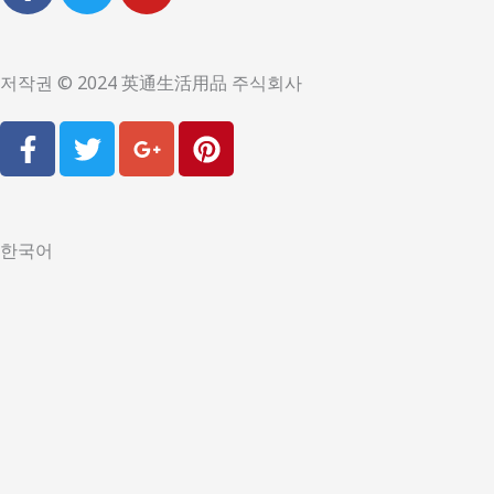
c
i
u
e
t
t
b
t
u
저작권 © 2024 英通生活用品 주식회사
o
e
b
F
T
G
P
o
r
e
a
w
o
i
k
c
i
o
n
-
e
t
g
t
f
b
t
l
e
한국어
o
e
e
r
o
r
-
e
k
p
s
-
l
t
f
u
s
-
g