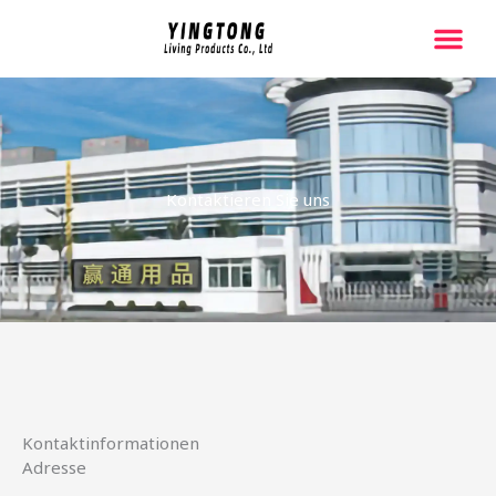
跳
至
内
容
Kontaktieren Sie uns
Kontaktinformationen
Adresse