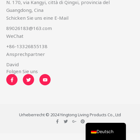
N. 170, via Kangyi, città di Qingxi, provincia del
Guangdong, Cina
Schicken Sie uns eine E-Mail
89026183@163.com
WeChat
简体中文
+86-13326855138
Русский
Ansprechpartner
한국어
David
日本語
Folgen Sie uns
F
T
Y
Português
a
w
o
c
i
u
e
t
t
Español
b
t
u
o
e
b
Italiano
o
r
e
k
Français
-
Urheberrecht © 2024 Yingtong Living Products Co., Ltd
f
F
T
G
P
English
a
w
o
i
c
i
o
n
Deutsch
e
t
g
t
b
t
l
e
o
e
e
r