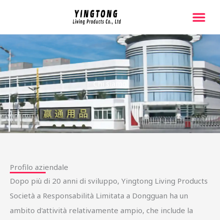
跳
至
内
容
Chi siamo
Profilo aziendale
Dopo più di 20 anni di sviluppo, Yingtong Living Products
Società a Responsabilità Limitata a Dongguan ha un
ambito d'attività relativamente ampio, che include la